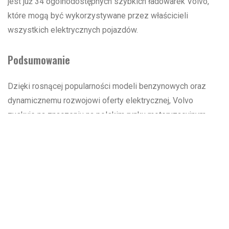
jest już 34 ogólnodostępnych szybkich ładowarek Volvo,
które mogą być wykorzystywane przez właścicieli
wszystkich elektrycznych pojazdów.
Podsumowanie
Dzięki rosnącej popularności modeli benzynowych oraz
dynamicznemu rozwojowi oferty elektrycznej, Volvo
zyskuje na znaczeniu na polskim rynku motoryzacyjnym.
Przyszłość marki wydaje się obiecująca, a działania na
rzecz ekologii oraz infrastruktury ładowania stanowią
dodatkowy atut, który przyciąga nowych klientów.
Jeśli interesuje Cię oferta na najlepiej sprzedającego się
SUV’a marki premium w Polsce, czyli Volvo XC60, sprawdź
jaką ofertę przygotował dla Ciebie autoryzowany dealer
marki Volvo Nord Auto. XC60-kę można zamówić już za 191