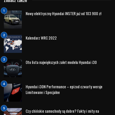
Z dumą informujemy, że jako Hyundai Nord Auto
rozpoczęliśmy współpracę z
Podlaskim Klubem Biznesu
, w
ramach której objęliśmy rolę partnera motoryzacyjnego
Klubu. To dla nas ważny krok w kierunku jeszcze
silniejszego zaangażowania w rozwój lokalnej
przedsiębiorczości.
Nasza współpraca to nie tylko dokumenty i formalności – to
przede wszystkim konkretne działania i wspólna wizja.
Wierzymy, że biznes, podobnie jak motoryzacja, potrzebuje
dynamiki, odwagi i dobrze obranego kierunku. Dlatego nie
szukamy hamulca – stawiamy na przyspieszenie.
Mobilne wsparcie dla Klubu