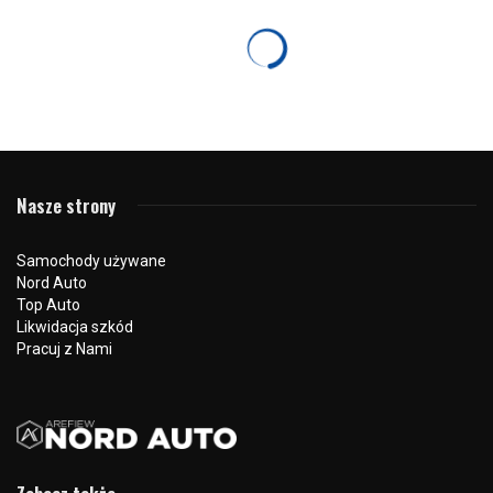
HYUNDAI
Nie szukamy hamulca – stawiamy na
przyspieszenie! Współpraca z Podlaskim
Klubem Biznesu
26 marca 2026
265 odsłon
0