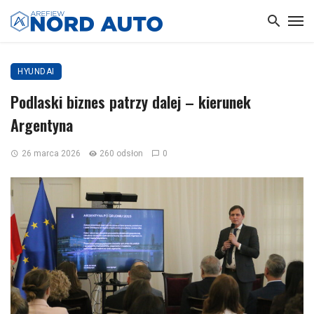
HYUNDAI
Podlaski biznes patrzy dalej – kierunek
Argentyna
26 marca 2026
260 odsłon
0