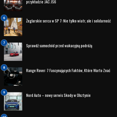
Jednym z pierwszych efektów tej współpracy jest
przekazanie
TUCSONa
do dyspozycji
Podlaskiego Klubu
Biznesu
. Auto stanie się mobilnym wsparciem dla działań
Klubu – swoistym „biurem na kółkach”, które będzie
towarzyszyć jego przedstawicielom w codziennej
aktywności.
To właśnie Podlaski Klub Biznesu, korzystając z TUCSONa,
będzie obecny na podlaskich drogach, odwiedzając
lokalnych przedsiębiorców i wzmacniając relacje w
regionie. Ich celem jest dotarcie do jak najszerszego grona
firm oraz wspólne „nakręcanie licznika” podlaskiej
gospodarki – poprzez dialog, współpracę i rozwój sieci
kontaktów biznesowych.