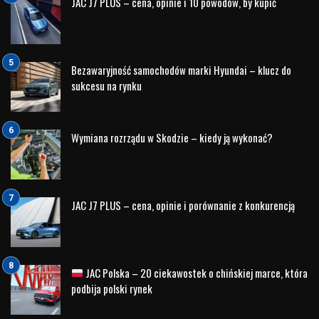
niezawodność, innowacyjność oraz zaufanie. Nowoczesne
technologie, które znajdują zastosowanie w pojazdach
Hyundai, przekładają się na komfort, bezpieczeństwo i
efektywność – cechy kluczowe dla przedsiębiorców i
organizacji działających w dynamicznym otoczeniu
rynkowym.
Współczesny biznes wymaga mobilności. Spotkania,
rozwój relacji, szybkie reagowanie na zmiany – wszystko
to dzieje się w ruchu. Dlatego odpowiednio dobrane
rozwiązania motoryzacyjne stają się realnym wsparciem w
codziennym funkcjonowaniu firm i instytucji. Hyundai
odpowiada na te potrzeby, oferując pojazdy, które łączą
nowoczesny design z funkcjonalnością i ekonomią
użytkowania.