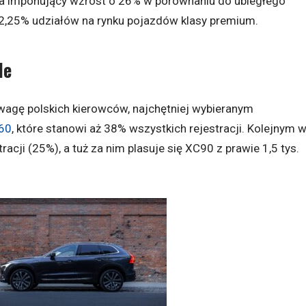
a imponujący wzrost o 26% w porównaniu do ubiegłego
12,25% udziałów na rynku pojazdów klasy premium.
le
wagę polskich kierowców, najchętniej wybieranym
60
, które stanowi aż 38% wszystkich rejestracji. Kolejnym 
tracji (25%), a tuż za nim plasuje się XC90 z prawie 1,5 tys.