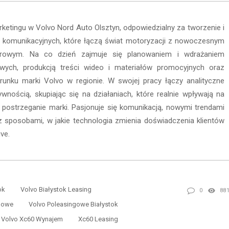
arketingu w Volvo Nord Auto Olsztyn, odpowiedzialny za tworzenie i
gii komunikacyjnych, które łączą świat motoryzacji z nowoczesnym
frowym. Na co dzień zajmuje się planowaniem i wdrażaniem
wych, produkcją treści wideo i materiałów promocyjnych oraz
unku marki Volvo w regionie. W swojej pracy łączy analityczne
ywnością, skupiając się na działaniach, które realnie wpływają na
i postrzeganie marki. Pasjonuje się komunikacją, nowymi trendami
 sposobami, w jakie technologia zmienia doświadczenia klientów
ve.
ok
Volvo Białystok Leasing
0
88
gowe
Volvo Poleasingowe Białystok
Volvo Xc60 Wynajem
Xc60 Leasing