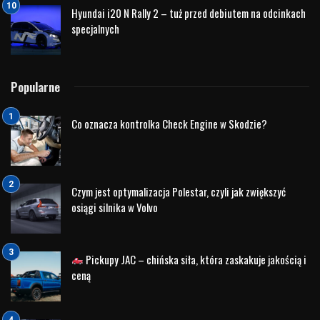
W ramach wydarzenia firma przekazaliśmy na ręce
Zastępcy Komendanta Miejskiego PSP w Olsztynie st,
bryg, Sergiusza Dłuskiego, specjalistyczną wtyczkę
awaryjną „Emergency Plug”, która wpłynie
na bezpieczeństwo prowadzonych działań ratowniczo-
gaśniczych w przypadku zdarzeń komunikacyjnych.
Wtyczkę awaryjną podłącza się do gniazda ładowania
samochodu elektrycznego przez co symulowany jest
proces ładowania pojazdu. Powoduje to unieruchomienie
pojazdu, blokowane są hamulce oraz odłączony zostaje
napęd pojazdu, a strażacy są chronieni przed
niekontrolowanym ruchem pojazdu. Nie zabrakło również
mediów. Odwiedziła nas
TVP Olsztyn,
TV Kopernik,
Gazeta
Olsztyńska
oraz
Gazeta Wyborcza.
Wzmiankę o naszym
przedsięwzięciu można znaleźć również