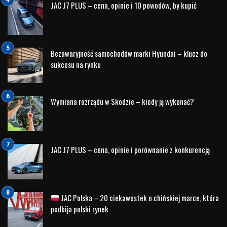
na stronie
www.gov.pl
. Szkolenie z ramienia KM PSP
Olsztyn prowadził mł. kpt. Maciej Jabłoński. Poniżej krótka
fotorelacja z wydarzenia.