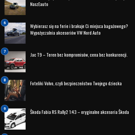
Taki pożar jest ciężki do ugaszenia, bo reakcja, która zachodzi
w uszkodzonych ogniwach elektrycznych, cały czas
podtrzymuje proces spalania – mówią strażacy o akcjach
gaszenia pojazdów elektrycznych.