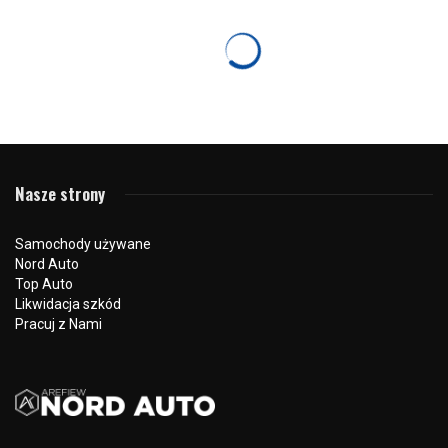
VOLVO
Szkolenie Strażaków z KM PSP w Volvo Nord
Auto
24 lutego 2023
1121 odsłon
0