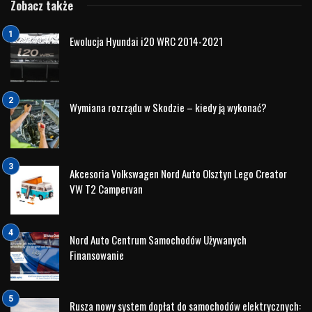
W dniach 6-8 lutego 2023 r. strażacy z jednostek
ratowniczo-gaśniczych
KM PSP w Olsztynie
odbyli
szkolenie w zakresie postepowania przy
zdarzeniach z udziałem samochodów
elektrycznych.
Miejscem pierwszego dnia szkolenia była siedziba firmy
Volvo Nord Auto
, która była inicjatorem i
współorganizatorem wydarzenia. Przedstawiono
prawidłowy sposób postępowania, wybrane zdarzenia
z przeszłości, a także nowinki techniczne, które
w przyszłości mogą wspomóc działania ratowniczo-
gaśnicze realizowane przez jednostki ochrony
przeciwpożarowej. Dodatkowo strażacy mieli możliwość
zapoznania się w praktyce z budową samochodu
elektrycznego, na potrzebę szkolenia udostępniony został
pojazd
Volvo XC40 Recharge.