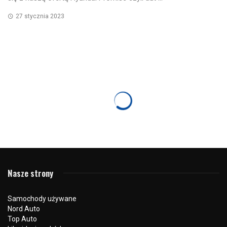
27 stycznia 2023
VOLVO
Bezpieczeństwo w ruchu drogowym dla
najmłodszych w Volvo Nord Auto – fotorelacja
11 lutego 2023
655 odsłon
0