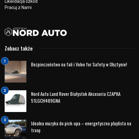
19 stycznia w naszym salonie
Volvo Nord Auto
w Olsztynie odbyły się warsztaty dla
najmłodszych propagujące
bezpieczeństwo w
ruchu drogowym
. Poniżej fotorelacja z całego
wydarzenia i
link do filmu
:
(1) Ferie zimowe Psi Patrol – bezpieczne przedszkole
Volvo – YouTube