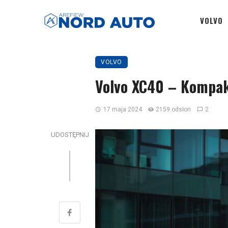
VOLVO
VOLVO
Volvo XC40 – Kompak
17 maja 2024
2159 odsłon
2
UDOSTĘPNIJ