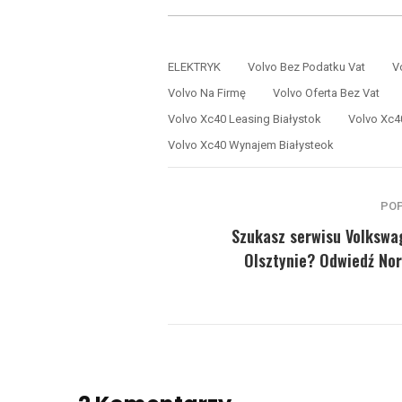
ELEKTRYK
Volvo Bez Podatku Vat
V
Volvo Na Firmę
Volvo Oferta Bez Vat
Volvo Xc40 Leasing Białystok
Volvo Xc4
Volvo Xc40 Wynajem Białysteok
PO
Szukasz serwisu Volkswa
Olsztynie? Odwiedź No