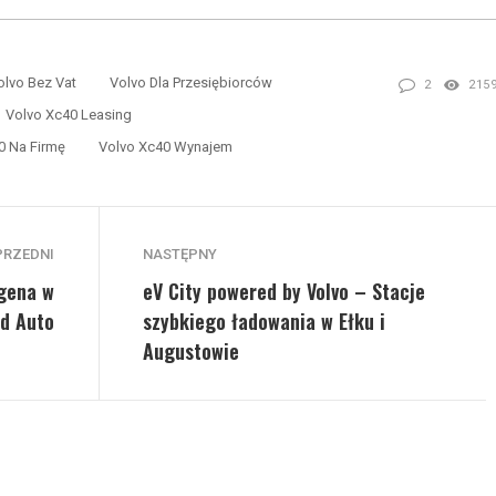
olvo Bez Vat
Volvo Dla Przesiębiorców
2
215
Volvo Xc40 Leasing
0 Na Firmę
Volvo Xc40 Wynajem
PRZEDNI
NASTĘPNY
gena w
eV City powered by Volvo – Stacje
rd Auto
szybkiego ładowania w Ełku i
Augustowie