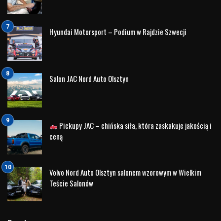
Przez lata prowadził popularne programy dokumentalne i
survivalowe, w których udowadniał, że granice ludzkich
możliwości są znacznie dalej, niż większości z nas się
wydaje.
Widzowie mogą kojarzyć go z takich produkcji jak:
Naked and Marooned
Left For Dead
First Man Out
Into The Unknown
Marooned with Ed Stafford
Dzięki autentyczności, determinacji i ogromnemu