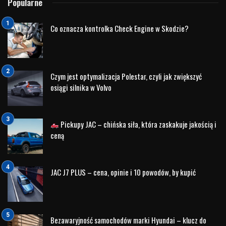
doświadczeniu Stafford zdobył uznanie milionów widzów
na całym świecie.
„Ed Stafford’s Rite of Passage” – nowa
seria Discovery
W 2026 roku Discovery zaprezentowało nowy,
sześcioodcinkowy serial dokumentalny „Ed Stafford’s Rite
of Passage”. W programie podróżnik odwiedza odległe
zakątki świata, uczestnicząc w tradycyjnych rytuałach
przejścia praktykowanych przez społeczności plemienne w
Afryce, Azji i Ameryce Łacińskiej. Celem programu jest
pokazanie, jak różne kultury przygotowują młodych ludzi do
dorosłości oraz jakie wartości są fundamentem lokalnych
społeczności.