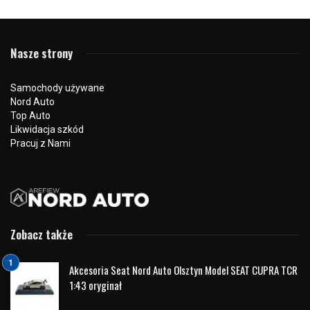
przygoda spotyka nowoczesną motoryzację
19 czerwca 2026
163 odsłon
0
Świat motoryzacji i świat wielkich przygód coraz częściej
idą w parze. Doskonałym przykładem jest współpraca
pomiędzy marką JAC Motors a jednym z najbardziej
rozpoznawalnych podróżników i survivalowców na świecie
– Edem Staffordem. To partnerstwo nie jest przypadkowe.