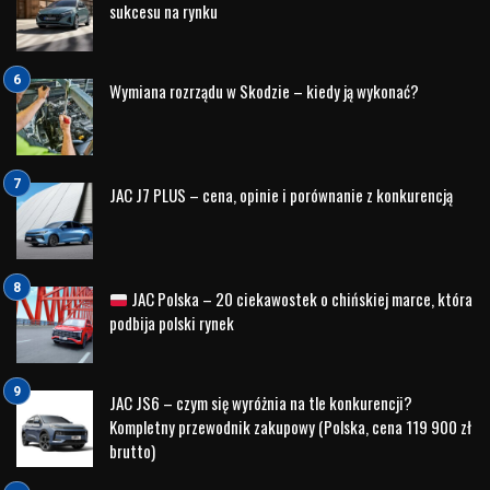
Produkcja wyróżnia się nie tylko spektakularnymi
krajobrazami i wymagającymi wyzwaniami fizycznymi, ale
również głębokim spojrzeniem na współczesne znaczenie
odwagi, odpowiedzialności i charakteru. Program
emitowany jest przez Discovery Channel oraz platformy
streamingowe należące do Warner Bros. Discovery.
JAC Motors partnerem wielkiej przygody
Wraz z premierą serialu marka JAC Motors rozpoczęła
współpracę promocyjną z Discovery i Edem Staffordem.
Kampania podkreśla wartości wspólne dla obu stron –
niezawodność, gotowość do działania w trudnych
warunkach oraz ducha odkrywania świata. Materiały
promocyjne pokazują pojazdy JAC w wymagających