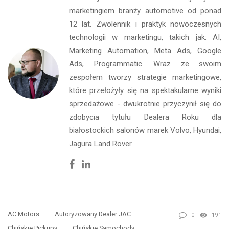
marketingiem branży automotive od ponad
12 lat. Zwolennik i praktyk nowoczesnych
technologii w marketingu, takich jak: AI,
Marketing Automation, Meta Ads, Google
Ads, Programmatic. Wraz ze swoim
zespołem tworzy strategie marketingowe,
które przełożyły się na spektakularne wyniki
sprzedażowe - dwukrotnie przyczynił się do
zdobycia tytułu Dealera Roku dla
białostockich salonów marek Volvo, Hyundai,
Jagura Land Rover.
Facebook
Linkedin
AC Motors
Autoryzowany Dealer JAC
0
191
Chińskie Pickupy
Chińskie Samochody