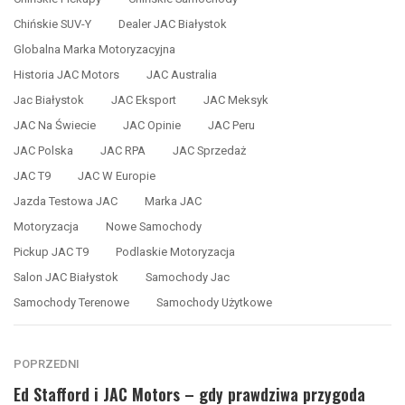
Chińskie SUV-Y
Dealer JAC Białystok
Globalna Marka Motoryzacyjna
Historia JAC Motors
JAC Australia
Jac Białystok
JAC Eksport
JAC Meksyk
JAC Na Świecie
JAC Opinie
JAC Peru
JAC Polska
JAC RPA
JAC Sprzedaż
JAC T9
JAC W Europie
Jazda Testowa JAC
Marka JAC
Motoryzacja
Nowe Samochody
Pickup JAC T9
Podlaskie Motoryzacja
Salon JAC Białystok
Samochody Jac
Samochody Terenowe
Samochody Użytkowe
POPRZEDNI
Ed Stafford i JAC Motors – gdy prawdziwa przygoda