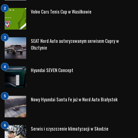
Zarówno Ed Stafford, jak i marka JAC kojarzą się z
wytrwałością, niezawodnością oraz gotowością do
podejmowania wyzwań tam, gdzie kończą się utwardzone
drogi.
Kim jest Ed Stafford?
Ed Stafford to brytyjski podróżnik, były oficer armii oraz
autor bestsellerowych książek podróżniczych. Światową
sławę zdobył jako pierwszy człowiek, który przeszedł
pieszo całą długość Amazonki – wyprawę liczącą ponad
860 dni.
Jego niezwykłe dokonania sprawiły, że stał się jedną z
najbardziej rozpoznawalnych twarzy kanału Discovery.