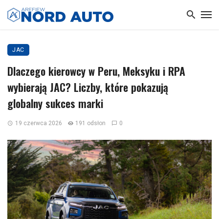
JAC
Dlaczego kierowcy w Peru, Meksyku i RPA
wybierają JAC? Liczby, które pokazują
globalny sukces marki
19 czerwca 2026
191 odsłon
0