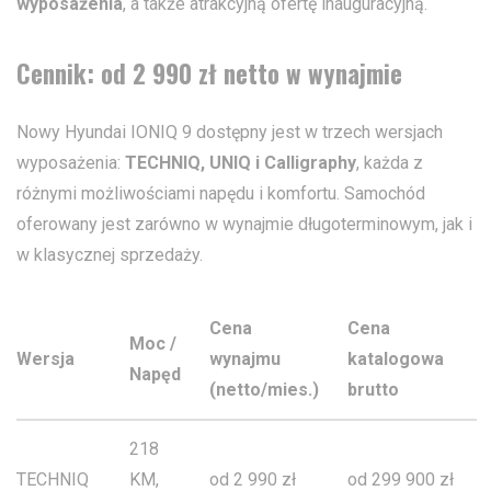
wyposażenia
, a także atrakcyjną ofertę inauguracyjną.
Cennik: od 2 990 zł netto w wynajmie
Nowy Hyundai IONIQ 9 dostępny jest w trzech wersjach
wyposażenia:
TECHNIQ, UNIQ i Calligraphy
, każda z
różnymi możliwościami napędu i komfortu. Samochód
oferowany jest zarówno w wynajmie długoterminowym, jak i
w klasycznej sprzedaży.
Cena
Cena
Moc /
Wersja
wynajmu
katalogowa
Napęd
(netto/mies.)
brutto
218
TECHNIQ
KM,
od 2 990 zł
od 299 900 zł