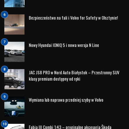
i30N modelem sub marki oferującym automatyczną
skrzynię biegów w Europie.
Automatyczna dwu sprzęgłowa skrzynia biegów N DCT
oferuje trzy ekskluzywne funkcje o wysokiej wydajności: N