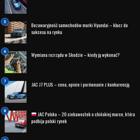
Silnik
oferuje tzw. flat power, co przedłuża maksymalną
moc przy wysokich obrotach i poprawia przyspieszenie,
zapewniając jeszcze więcej radości, czy to na drodze, czy
na torze wyścigowym.
W przypadku
KONA N
, E-LSD (
elektronicznie sterowane
mechanizmy
różnicowe o ograniczonym poślizgu
) jest
specjalnie dostrojony, aby odpowiednią przyczepność,
dzięki czemu możesz swobodnie jeździć w każdych
warunkach drogowych.