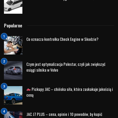
Power Shift (NPS), N Grin Shift (NGS) i N Track Sense Shift
(NTS), z których wszystkie maksymalizują przyjemność z
jazdy. Układ napędowy zapewnia maksymalną moc 280 KM,
która potencjalnie osiąga nawet 290 KM przy N Grin Shift,
oraz maksymalny moment obrotowy 392Nm co pozwala
rozpędzić się od 0 do 100KM w 5,5 sekundy (przy
umiejętnym wykorzystaniu procedury startu), a prędkość
maksymalna N-SUV’a to 240Kkm/h.