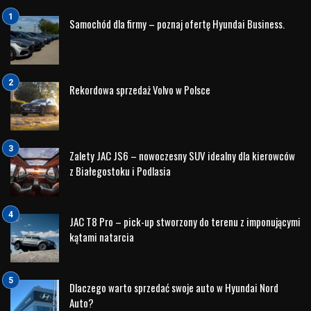
KONA N
potrafi stworzona by pokonywać zakręty, zapewnia
frajdę z szybkiej jazdy na torze połykając zakręty, a
wszystko to bez uszczerbku dla wszechstronności SUV-a.
Hyundai KONA N
jest napędzana 2,0-litrowym
turbodoładowanym silnikiem GDI z 8-biegową przekładnią
DCT typu mokrego. Tym samym
KONA N
jest drugim obork