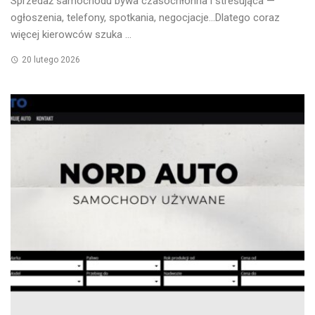
Sprzedaż samochodu bywa czasochłonna i stresująca —
ogłoszenia, telefony, spotkania, negocjacje…Dlatego coraz
więcej kierowców szuka ...
20 lutego 2026