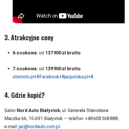
3. Atrakcyjne ceny
6‑osobowa:
od
137 900 zł brutto
7‑osobowa:
od
139 900 zł brutto
otomoto.pl
+8
Facebook
+8
jacpolska.pl
+8
.
4. Gdzie kupić?
Salon
Nord Auto Białystok
, ul. Generała Stanisława
Maczka 66, 15‑691 Białystok — telefon: +48 608 368 888,
e‑mail:
jac@nordauto.com.pl
.