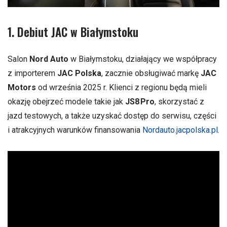
1. Debiut JAC w Białymstoku
Salon
Nord Auto
w Białymstoku, działający we współpracy
z importerem
JAC Polska
, zacznie obsługiwać markę
JAC
Motors
od września 2025 r
.
Klienci z regionu będą mieli
okazję obejrzeć modele takie jak
JS8 Pro
, skorzystać z
jazd testowych, a także uzyskać dostęp do serwisu, części
i atrakcyjnych warunków finansowania
Nordauto.jacpolska.pl
.