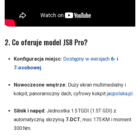
2. Co oferuje model JS8 Pro?
Konfiguracja miejsc:
Dostępny w wersjach
6- i
7‑osobowej
.
Nowoczesne wnętrze:
Duży ekran multimedialny i
kokpit, panoramiczny dach, cyfrowy kokpit
jacpolska.pl
.
Silnik i napęd:
Jednostka 1.5 TGDI (1.5T GDI) z
automatyczną skrzynią
7‑DCT
, moc 175 KM i moment
300 Nm
.