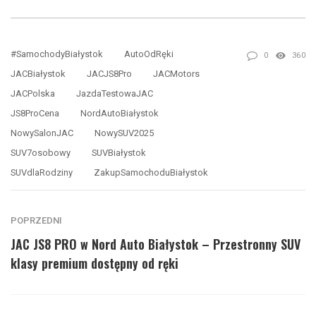
#SamochodyBiałystok
AutoOdRęki
0
360
JACBiałystok
JACJS8Pro
JACMotors
JACPolska
JazdaTestowaJAC
JS8ProCena
NordAutoBiałystok
NowySalonJAC
NowySUV2025
SUV7osobowy
SUVBiałystok
SUVdlaRodziny
ZakupSamochoduBiałystok
POPRZEDNI
JAC JS8 PRO w Nord Auto Białystok – Przestronny SUV
klasy premium dostępny od ręki