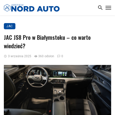
JAC
JAC JS8 Pro w Białymstoku – co warto
wiedzieć?
3 września 2025
360 odsłon
0