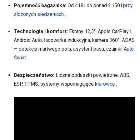
Pojemność bagażnika:
Od 418 l do ponad 2 150 l
przy
złożonych siedzeniach
.
Technologia i komfort:
Ekrany 12,3″, Apple CarPlay i
Android Auto, ładowarka indukcyjna, kamera 360°, ADAS
— detekcja martwego pola, asystent pasa, czujniki
Auto
Świat
.
Bezpieczeństwo:
Liczne poduszki powietrzne, ABS,
ESP, TPMS, systemy wspomagające
kierowcę
.