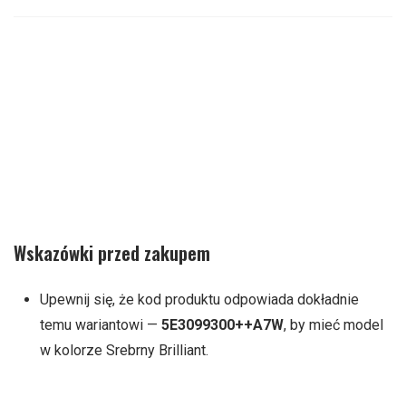
Wskazówki przed zakupem
Upewnij się, że kod produktu odpowiada dokładnie
temu wariantowi —
5E3099300++A7W
, by mieć model
w kolorze Srebrny Brilliant.
Zwróć uwagę na stan opakowania — w przypadku