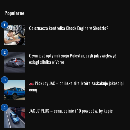
Richard Branson, brytyjski miliarder, przedsiębiorca i
założyciel grupy Virgin, to kolejny znany ambasador marki
Land Rover. Jego pionierski duch, pasja do odkrywania
nowych możliwości i nieustająca chęć przekraczania granic
doskonale oddają ducha marki Land Rover, która od lat
inspiruje ludzi do eksploracji i zdobywania nowych wyzwań.
Richard Branson wielokrotnie wyrażał swoje uznanie dla
marki Land Rover, podkreślając nie tylko jej doskonałe
właściwości terenowe, ale także prestiż i styl, który
reprezentuje.
4. Zara Tindall: Pasja do Sportu i Przygody
Zara Tindall, brytyjska jeźdźczyni, medalistka olimpijska i
członkini brytyjskiej rodziny królewskiej, również jest