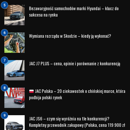
związana z marką Land Rover jako jej ambasadorka. Jej
pasja do sportu, przygody i aktywnego trybu życia idealnie
wpisuje się w filozofię marki, która promuje zdrowy tryb
życia, aktywność fizyczną i eksplorację. Zara Tindall często
uczestniczy w wydarzeniach sportowych i imprezach,
gdzie promuje pojazdy Land Rovera, co sprawia, że marka
ta staje się jeszcze bardziej bliska sercom miłośników
sportu i aktywności na świeżym powietrzu.
Podsumowanie
Słynni ambasadorowie marki Land Rover, tak jak Bear Grylls,
Victoria Beckham, Richard Branson czy Zara Tindall, są nie
tylko twarzami marki, ale także ikonami stylu, przygody i
pionierskiego ducha. Ich pasja, determinacja i prestiżowy
styl życia doskonale oddają wartości, które od lat promuje