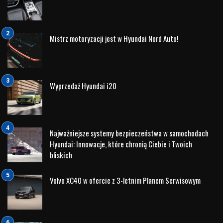
marki. W tym artykule przyjrzymy się kilku słynnym
ambasadorom Land Rovera, którzy nie tylko promują markę,
ale także stanowią ikony stylu, przygody i wyrafinowanego
życia.
1. Bear Grylls: Symbol Przygody i Wytrwałości
Bear Grylls, brytyjski podróżnik, odkrywca i ekstremalny
survivalowiec, od lat związany jest z marką Land Rover jako
jej ambasador. Jego nieustająca pasja do przygód,
wytrwałość i determinacja doskonale współgrają z filozofią
marki, która promuje ducha eksploracji i zdobywania nowych
szczytów. Bear Grylls wraz ze swoimi pojazdami Land
Rovera odbywał liczne wyprawy ekstremalne na najbardziej
wymagające tereny na całym świecie, promując nie tylko
markę, ale także wartości przygody i wytrwałości.