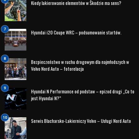
2. Victoria Beckham: Ikona Stylu i Elegancji
Victoria Beckham, brytyjska projektantka mody, ikona stylu i
była członkini zespołu Spice Girls, to kolejna słynna
ambasadorka marki Land Rover. Jej eleganckie i stylowe
podejście do życia doskonale współgra z luksusowymi
SUV-ami marki Land Rover, które promują nie tylko
doskonałe właściwości terenowe, ale także prestiż i
elegancję. Victoria Beckham z dumą prezentuje swoje
pojazdy Land Rovera na różnych eventach i pokazach mody,
co sprawia, że marka ta staje się jeszcze bardziej pożądana
wśród miłośników luksusu i wyrafinowanego stylu.
3. Richard Branson: Przedsiębiorczość i Pionierski
Ducha