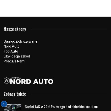
Słynni Ambasadorowie Marki Land Rover:
Ikony Stylu i Przygody
5 kwietnia 2024
760 odsłon
0
Land Rover, synonim luksusu, elegancji i doskonałych
właściwości terenowych, zawsze przyciągał uwagę
znanych i wpływowych osób, które stają się ambasadorami