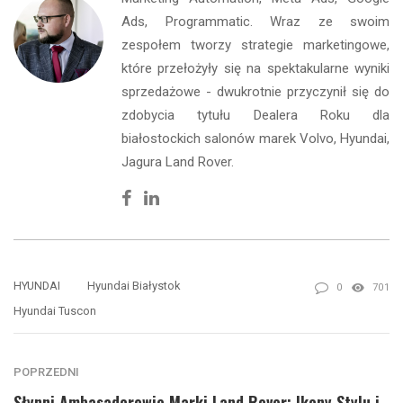
Ads, Programmatic. Wraz ze swoim
zespołem tworzy strategie marketingowe,
które przełożyły się na spektakularne wyniki
sprzedażowe - dwukrotnie przyczynił się do
zdobycia tytułu Dealera Roku dla
białostockich salonów marek Volvo, Hyundai,
Jagura Land Rover.
Facebook
Linkedin
HYUNDAI
Hyundai Białystok
0
701
Hyundai Tuscon
POPRZEDNI
Słynni Ambasadorowie Marki Land Rover: Ikony Stylu i