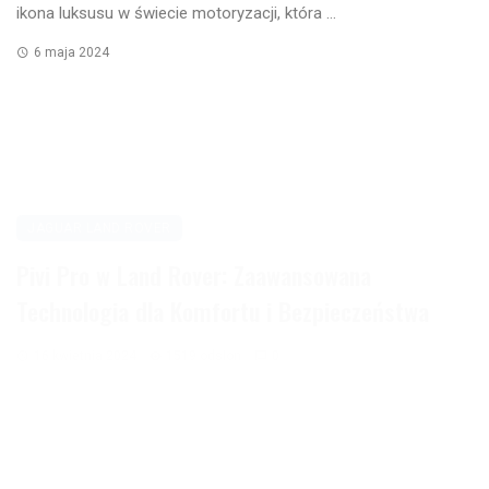
ikona luksusu w świecie motoryzacji, która ...
6 maja 2024
JAGUAR LAND ROVER
Pivi Pro w Land Rover: Zaawansowana
Technologia dla Komfortu i Bezpieczeństwa
16 kwietnia 2024
1519 odsłon
0