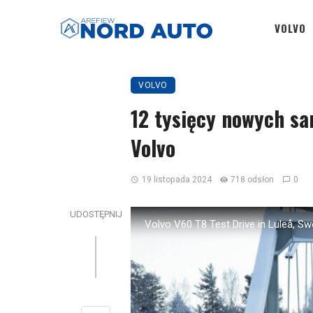
VOLVO
VOLVO
12 tysięcy nowych s
Volvo
19 listopada 2024
718 odsłon
0
UDOSTĘPNIJ
Volvo V60 T8 Test Drive in Luleå, S