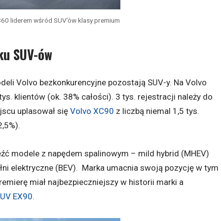
60 liderem wśród SUV’ów klasy premium
nku SUV-ów
deli Volvo bezkonkurencyjne pozostają SUV-y. Na Volvo
. klientów (ok. 38% całości). 3 tys. rejestracji należy do
jscu uplasował się
Volvo XC90
z liczbą niemal 1,5 tys.
2,5%).
leźć modele z napędem spalinowym – mild hybrid (MHEV)
pełni elektryczne (BEV). Marka umacnia swoją pozycję w tym
mierę miał najbezpieczniejszy w historii marki a
SUV EX90.