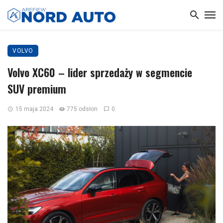
VOLVO
Volvo XC60 – lider sprzedaży w segmencie
SUV premium
15 maja 2024
775 odsłon
0