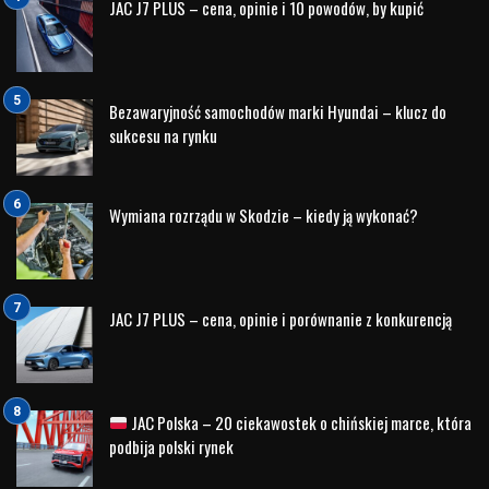
Upewnij się, że kod produktu to
6V9099300 F9F
– to
potwierdzi, że wybierasz właściwy model w wersji
Laser White.
Sprawdź stan opakowania – w przypadku
kolekcjonerskich modeli stan pudełka może mieć
wpływ na wartość.
Zwróć uwagę na koszt dostawy i dostępność –
oficjalny e-Sklep marki może mieć określone warunki.
Jeśli zamierzasz rozbudować kolekcję – rozważ zakup
innych kolorów lub wersji modelu Fabia III Combi.
Podsumowanie