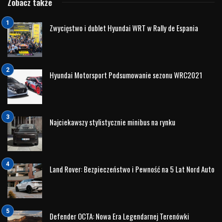
skali 1:43, w kolorze
Laser White (biały)
(kod produktu:
6V9099300 F9F
) to idealna propozycja — łączy w sobie
jakość, styl i kolekcjonerski charakter.
Wykonanie z metalu w skali 1:43 – trwałe i
szczegółowe odwzorowanie.
Kolor „Laser White” – elegancka, uniwersalna barwa,
która wygląda świetnie w gablocie.
Oficjalny produkt marki Škoda – gwarancja
autentyczności i jakości.
Idealny jako element kolekcji, dekoracja lub prezent dla
miłośnika motoryzacji.