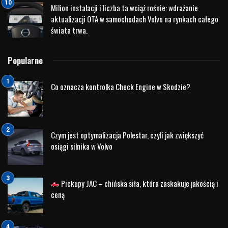
biurko – tak, by detale i kolor były dobrze widoczne.
Połącz z innymi akcesoriami marki Škoda – modele
1:43, gadżety motoryzacyjne, literaturą – stwórz spójną
kolekcję.
Zadbanie o warunki przechowywania – unikaj
bezpośredniego światła słonecznego i nadmiernej
wilgoci, by model długo prezentował się świetnie.
Sprawdzi się także jako wyjątkowy prezent –
szczególnie dla kogoś, kto ceni markę Škoda lub ma z
nią sentyment.
Kilka wskazówek przed zakupem