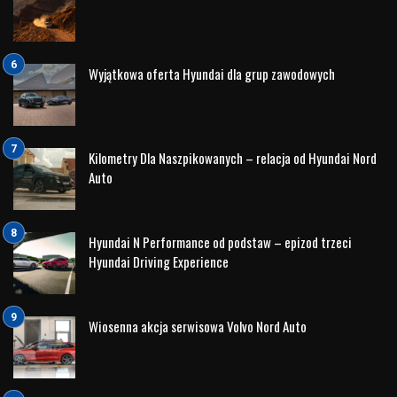
Specyfikacja modelu
Skala:
1:43
Materiał: Metal (die-cast)
Kod produktu:
6V9099300 F9F
Kolor: Laser White (biały)
Model: Škoda Fabia III Combi – wersja kombi ceniona
za praktyczność i styl.
Jak najlepiej wyeksponować model?
Ustaw model w widocznym miejscu – gablotka, półka,