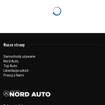
VOLKSWAGEN AUDI GROUP
Fabia III Combi 1:43 – oryginalne akcesoria
Škoda
12 listopada 2025
607 odsłon
0
Dla każdego fana marki Škoda model Fabia III Combi w