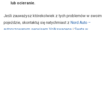
lub ocieranie.
Jeśli zauważysz którekolwiek z tych problemów w swoim
pojeździe, skontaktuj się natychmiast z
Nord Auto –
autoryzowanym serwisem Volkswagena
i
Seata w
Olsztynie.
Certyfikowani specjaliści wykonają diagnozę
problemu i wyregulują twoje opony.
Korzyści
Ustawienie kół nie tylko zapewnia o wiele bardziej płynną
jazdę, ale również zapewnia, że prowadzisz pojazd zgodnie
z normami bezpieczeństwa drogowego. Często
przeprowadzany pomiar geometrii ma również następujące
korzyści: