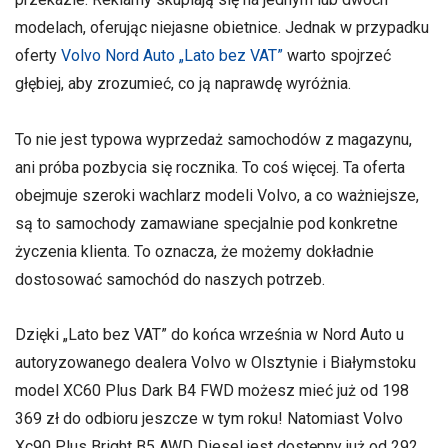
modelach, oferując niejasne obietnice. Jednak w przypadku
oferty
Volvo Nord Auto „Lato bez VAT”
warto spojrzeć
głębiej, aby zrozumieć, co ją naprawdę wyróżnia.
To nie jest typowa wyprzedaż samochodów z magazynu,
ani próba pozbycia się rocznika. To coś więcej. Ta oferta
obejmuje szeroki wachlarz modeli Volvo, a co ważniejsze,
są to samochody zamawiane specjalnie pod konkretne
życzenia klienta. To oznacza, że możemy dokładnie
dostosować samochód do naszych potrzeb.
Dzięki „Lato bez VAT” do końca września w Nord Auto u
autoryzowanego dealera Volvo w Olsztynie i Białymstoku
model XC60 Plus Dark B4 FWD możesz mieć już od 198
369 zł do odbioru jeszcze w tym roku! Natomiast Volvo
Xc90 Plus Bright B5 AWD Diesel jest dostępny już od 292