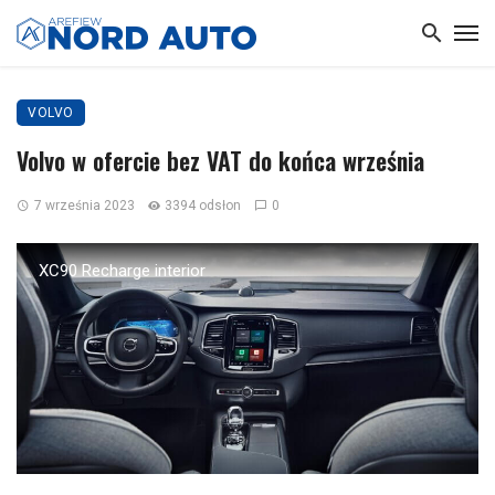
VOLVO
Volvo w ofercie bez VAT do końca września
7 września 2023
3394 odsłon
0
XC90 Recharge interior