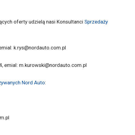
cych oferty udzielą nasi Konsultanci
Sprzedaży
 emial: k.rys@nordauto.com.pl
14, emial: m.kurowski@nordauto.com.pl
żywanych Nord Auto
:
m.pl