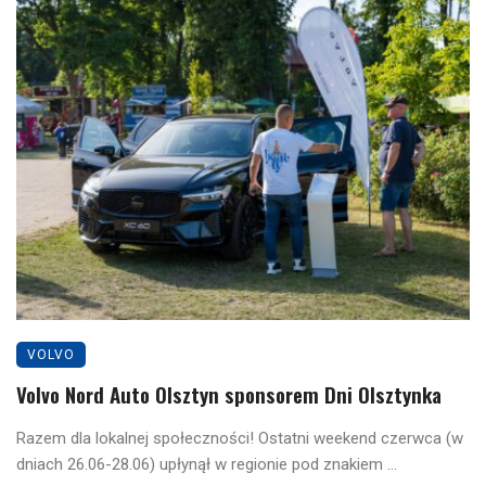
VOLVO
Volvo Nord Auto Olsztyn sponsorem Dni Olsztynka
Razem dla lokalnej społeczności! Ostatni weekend czerwca (w
dniach 26.06-28.06) upłynął w regionie pod znakiem ...