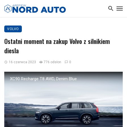
VOLVO
Ostatni moment na zakup Volvo z silnikiem
diesla
16 czerwca 2023
776 odsłon
0
XC90 Recharge T8 AWD, Denim Blue