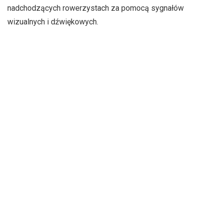
nadchodzących rowerzystach za pomocą sygnałów
wizualnych i dźwiękowych.
Volvo EX30 exterior
Volvo EX30
zostało zaprojektowane z myślą o realnym
świecie. Uwzględnia kierowców, którzy mogą być zmęczeni
lub rozproszeni. Posiada nowy zaawansowany system