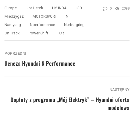
Europe
Hot Hatch
HYUNDAI
I30
0
2398
Miedzygaz
MOTORSPORT
N
Namyung
Nperformance
Nurburgring
On Track
Power Shift
TCR
POPRZEDNI
Geneza Hyundai N Performance
NASTĘPNY
Dopłaty z programu „Mój Elektryk” – Hyundai oferta
modelowa