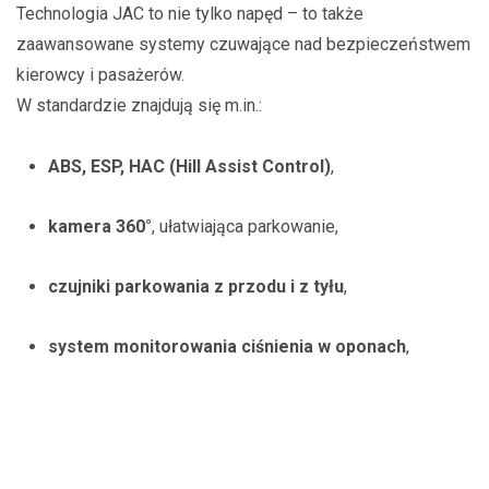
Technologia JAC to nie tylko napęd – to także
zaawansowane systemy czuwające nad bezpieczeństwem
kierowcy i pasażerów.
W standardzie znajdują się m.in.:
ABS, ESP, HAC (Hill Assist Control)
,
kamera 360°
, ułatwiająca parkowanie,
czujniki parkowania z przodu i z tyłu
,
system monitorowania ciśnienia w oponach
,
oraz
6 poduszek powietrznych
.
Dzięki temu JAC J7 Plus może śmiało konkurować z