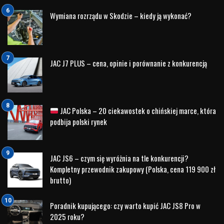
Podsumowanie
Land Rover Range Rover to nie tylko samochód – to symbol
luksusu, wyrafinowania i prestiżu, który od lat zachwyca
miłośników motoryzacji na całym świecie. Silne związki z
królewską rodziną brytyjską, a zwłaszcza z królową
Elżbietą II, nadają Range Roverowi niepowtarzalny urok i
historyczne znaczenie. Dzięki tej królewskiej relacji Range
Rover stał się nie tylko ikoną motoryzacji, ale również
nieodłącznym elementem brytyjskiej kultury i tradycji.
Udostępnij