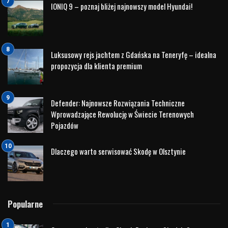
Królewska Historia Land Rovera Range Rovera
Land Rover Range Rover odgrywał istotną rolę w życiu
królowej Elżbiety II przez wiele lat. Od wczesnych lat
swojego panowania królowa była wierna marce Land Rover,
a Range Rover stał się jednym z jej ulubionych pojazdów.
Znana z miłości do jazdy samochodem, królowa Elżbieta II
często korzystała z Range Rovera do podróży po swoich
posiadłościach, reprezentacyjnych wizytach oraz podczas
polowań.
Prestiż i Elegancja Królewskiego Luksusu
Wybór Range Rovera przez królową Elżbietę II nie tylko
podkreślał jej preferencje motoryzacyjne, ale również