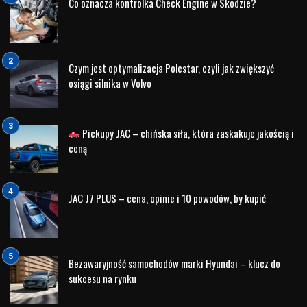
symbolizował prestiż i luksus, z którym jest kojarzona
brytyjska rodzina królewska. Elegancki design i doskonałe
wykonanie Range Rovera doskonale pasowały do stylu
życia królowej, zarówno podczas oficjalnych uroczystości,
jak i prywatnych podróży.
Range Rover: Niezaprzeczalny Symbol Prestiżu
Dzięki silnym powiązaniom z królewską rodziną brytyjską,
Range Rover stał się niezaprzeczalnym symbolem prestiżu
i klasy. Jego obecność w życiu królowej Elżbiety II
podkreślała nie tylko wyjątkowość marki, ale również
potwierdzała jej niezawodność, wydajność i komfort, które
są charakterystyczne dla wszystkich pojazdów marki Land
Rover.