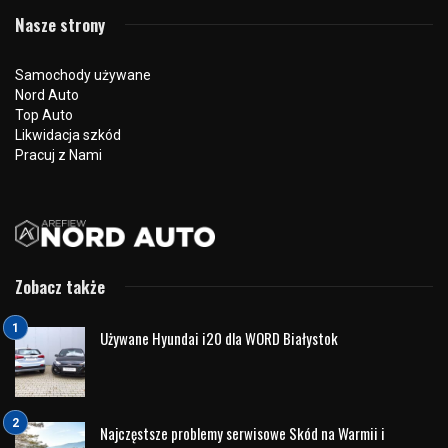
Range Rover: Królewski Wybór Królowej Elżbiety
Range Rover, ikona motoryzacji luksusowej, od lat cieszy
się uznaniem na całym świecie. Jednak to, co czyni tę
markę wyjątkową, to nie tylko elegancja i wydajność, ale
także wyjątkowe powiązania z królewską rodziną
brytyjską. Land Rover Range Rover odgrywał istotną rolę w