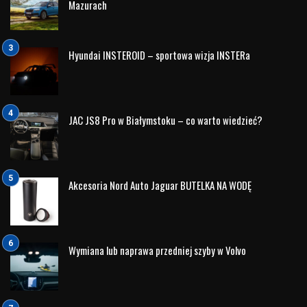
życiu i reprezentacji królowej Elżbiety II, co czyni go
samochodem o wyjątkowej historii i prestiżu. Dowiedzmy
się więcej o tej królewskiej relacji i dlaczego Range Rover
to nie tylko samochód, ale również symbol królewskiego
luksusu.
Range Rover: Król Drogowskazów
Range Rover to niezwykły pojazd, który od momentu
swojego debiutu w 1970 roku zdobył status legendy. Jego
elegancki design, wyrafinowane wnętrze i niezrównane
zdolności terenowe sprawiają, że jest to samochód, który
wyróżnia się na tle konkurencji. Jednak to, co czyni Range
Rovera jeszcze bardziej wyjątkowym, to jego silne związki
z brytyjską rodziną królewską, a zwłaszcza z królową
Elżbietą II.