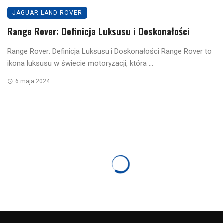
JAGUAR LAND ROVER
Range Rover: Definicja Luksusu i Doskonałości
Range Rover: Definicja Luksusu i Doskonałości Range Rover to
ikona luksusu w świecie motoryzacji, która ...
6 maja 2024
JAGUAR LAND ROVER
Range Rover: Królewski Wybór Królowej
Elżbiety
5 kwietnia 2024
1237 odsłon
0