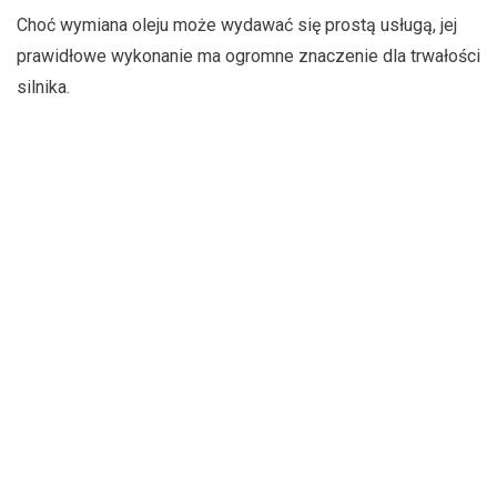
Choć wymiana oleju może wydawać się prostą usługą, jej
prawidłowe wykonanie ma ogromne znaczenie dla trwałości
silnika.
W Autoryzowanym Serwisie CUPRA Nord Auto Olsztyn
korzystamy z:
olejów spełniających normy producenta,
oryginalnych filtrów oleju,
specjalistycznych narzędzi i urządzeń serwisowych,
aktualnej dokumentacji technicznej CUPRA.
Dzięki temu masz pewność, że Twój samochód otrzymuje
dokładnie taki serwis, jakiego wymaga producent.