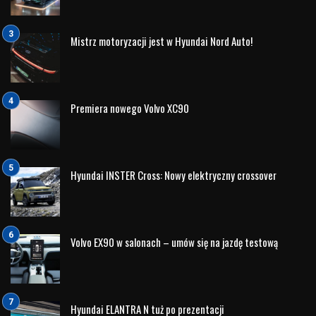
kilometrów bezpiecznej podróży.
Hamulce – w mieście zużywają się inaczej niż w
trasie
Wielu kierowców zakłada, że jeśli samochód dobrze hamuje
podczas codziennych dojazdów do pracy, układ hamulcowy
jest w pełni sprawny. Tymczasem podczas wakacyjnych
wyjazdów hamulce pracują w zupełnie innych warunkach.
Długie zjazdy, jazda z kompletem pasażerów czy pełnym
bagażnikiem powodują znacznie większe obciążenie
układu hamulcowego. Właśnie dlatego przed wyjazdem
warto sprawdzić stan klocków i tarcz hamulcowych. Jeżeli
zbliża się termin ich wymiany, lepiej wykonać ją wcześniej
niż ryzykować konieczność naprawy podczas urlopu.