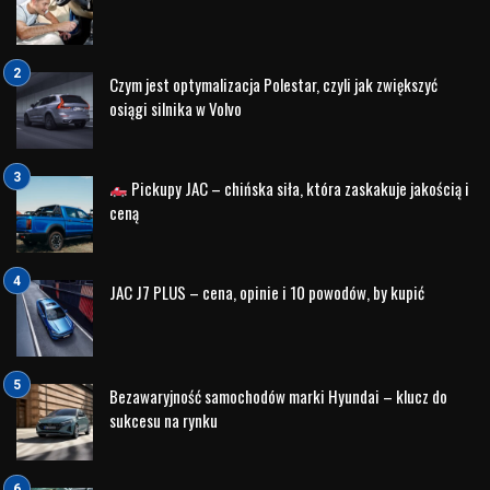
Klimatyzacja często przypomina o sobie dopiero wtedy,
gdy przestaje działać. Wysokie temperatury podczas
wakacyjnych podróży mogą szybko zamienić komfortową
trasę w męczące doświadczenie.
Regularny serwis klimatyzacji Volkswagen pozwala
sprawdzić szczelność układu, ilość czynnika chłodniczego
oraz stan filtrów. Dzięki temu podróż będzie komfortowa
zarówno dla kierowcy, jak i pasażerów.
Opony – jedyny punkt styku z drogą
Przed wyjazdem warto skontrolować nie tylko ciśnienie, ale
również stan bieżnika i równomierność zużycia opon.
Nieprawidłowe zużycie może wskazywać na problemy z