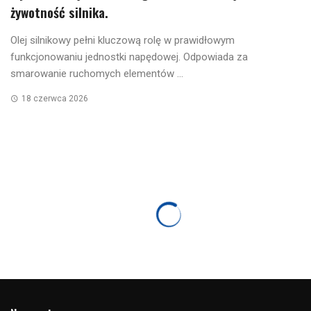
żywotność silnika.
Olej silnikowy pełni kluczową rolę w prawidłowym
funkcjonowaniu jednostki napędowej. Odpowiada za
smarowanie ruchomych elementów ...
18 czerwca 2026
VOLKSWAGEN AUDI GROUP
Przed wakacyjną podróżą sprawdź swojego
Volkswagena
9 czerwca 2026
179 odsłon
0