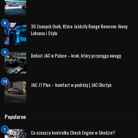
Jeżeli zauważasz drgania podczas hamowania, piszczenie
lub wydłużoną drogę hamowania, może to oznaczać, że
potrzebna będzie wymiana klocków hamulcowych
Volkswagen lub bardziej szczegółowa diagnostyka.
Klimatyzacja, która ma chłodzić, a nie zaskakiwać