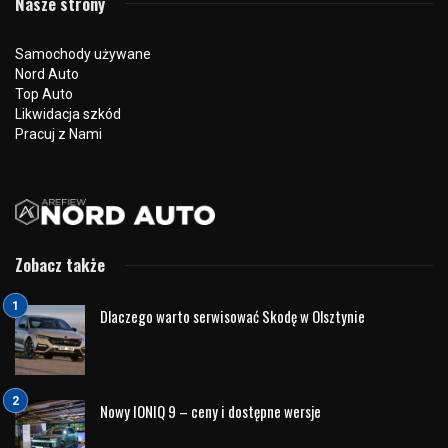
Wakacyjny wyjazd to dla samochodu zupełnie inne warunki
pracy niż codzienna jazda po mieście. Dłuższe odcinki,
wyższe prędkości, większe obciążenie pojazdu oraz
wysokie temperatury sprawiają, że nawet drobne usterki
mogą dać o sobie znać właśnie podczas urlopu. Dlatego
przed wyjazdem warto odwiedzić serwis Volkswagen w
Olsztynie i upewnić się, że samochód jest gotowy na setki