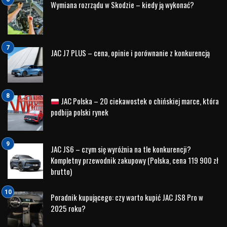
geometrią zawieszenia lub elementami układu
kierowniczego.
Odpowiedni stan ogumienia ma bezpośredni wpływ na
bezpieczeństwo, szczególnie podczas jazdy autostradą
oraz w czasie gwałtownych opadów deszczu.