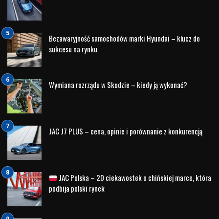
stoisku Hyundai Nord Auto będzie można z bliska przyjrzeć
się wszystkim detalom tego modelu i dowiedzieć się
więcej o jego możliwościach.
Hyundai IONIQ 5 – rewolucja w mobilności
elektrycznej
Hyundai IONIQ 5
to rewolucyjny model, który wyznacza