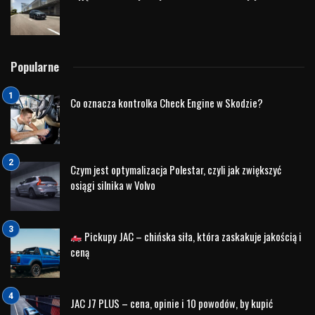
Hyundai Tucson – elegancja i funkcjonalność
Hyundai Tucson
to nowoczesny SUV, który łączy w sobie
elegancję, funkcjonalność i zaawansowane technologie.
Jego dynamiczna sylwetka przyciąga wzrok, a przestronne
wnętrze oferuje komfort zarówno dla kierowcy, jak i
pasażerów. Tucson wyposażony jest w najnowsze systemy
multimedialne oraz bezpieczeństwa. Dzięki temu jest on go
idealnym wyborem dla rodzin oraz osób, które cenią sobie
komfort i nowoczesność na najwyższym poziomie. Na