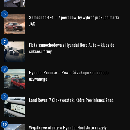
zarówno dla dorosłych, jak i dla dzieci. Głównymi punktami
programu są widowiskowe starty balonów, które wypełnią
niebo kolorami, a także różnorodne pokazy i konkursy
związane z lotnictwem i modelarstwem.
Oprócz lotów balonem, uczestnicy będą mogli wziąć udział
w pikniku rodzinnym, który odbędzie się na terenie placu
przy Stadionie Sportowym w Turośni Kościelnej. Piknik
będzie obfitować w występy zespołów muzycznych,
pokazy służb mundurowych oraz wiele innych atrakcji, które
umilą czas zarówno dorosłym, jak i najmłodszym
uczestnikom.