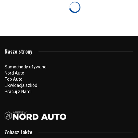
HYUNDAI
Hyundai Nord Auto – VI Fiesta Balonowa
12 sierpnia 2024
561 odsłon
0
VI Fiesta Balonowa
, która odbędzie się w dniach 22-
25.08.2024, to niewątpliwie jedno z najciekawszych
regionalnych wydarzeń tego lata, w którym
Hyundai Nord