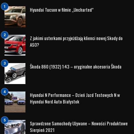
Auto
będzie miał przyjemność uczestniczyć. Już 24
sierpnia w Turośni Kościelnej zaprezentujemy dwa flagowe
modele naszych aut:
Hyundai Tucson
oraz
Hyundai IONIQ 5
.
To doskonała okazja, aby na żywo zobaczyć te innowacyjne
pojazdy i dowiedzieć się więcej o ich wyjątkowych cechach.
Zapraszamy wszystkich do Turośni Kościelnej, gdzie
będzie można z bliska przyjrzeć się nowoczesnym
technologiom i designowi, które wyróżniają samochody
Hyundai.
VI Fiesta Balonowa
VI Fiesta Balonowa to jedno z najważniejszych wydarzeń
lata, które przyciąga miłośników lotnictwa i rodzinne grupy
z całego regionu. Wydarzenie oferuje szereg atrakcji