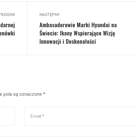
PRZEDNI
NASTĘPNY
darnej
Ambasadorowie Marki Hyundai na
enówki
Świecie: Ikony Wspierające Wizję
Innowacji i Doskonałości
 pola są oznaczone
*