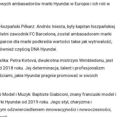
owych ambasadorów marki Hyundai w Europie i ich roli w
szpański Piłkarz: Andrés Iniesta, były kapitan hiszpańskiej
eloletni zawodnik FC Barcelona, został ambasadorem marki
arcie dla marki podkreśla wartości takie jak wytrwałość,
 również częścią DNA Hyundai.
stka: Petra Kvitová, dwukrotna mistrzyni Wimbledonu, jest
2018 roku. Jej determinacja, talent i profesjonalizm
ściami, jakie Hyundai pragnie promować w swoich
 Model i Muzyk: Baptiste Giabiconi, znany francuski model i
i Hyundai od 2019 roku. Jego styl, charyzma i
ym odzwierciedleniem innowacyjności i nowoczesności,
wać.