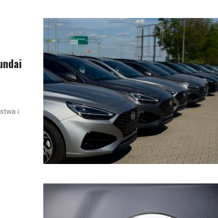
undai
stwa i