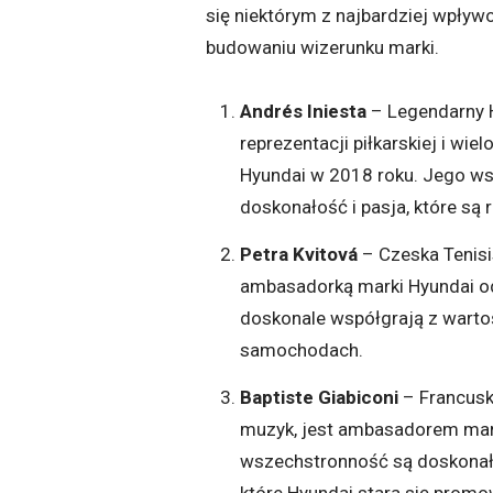
się niektórym z najbardziej wpływ
budowaniu wizerunku marki.
Andrés Iniesta
– Legendarny Hi
reprezentacji piłkarskiej i wi
Hyundai w 2018 roku. Jego wsp
doskonałość i pasja, które są
Petra Kvitová
– Czeska Tenisi
ambasadorką marki Hyundai od 
doskonale współgrają z warto
samochodach.
Baptiste Giabiconi
– Francuski
muzyk, jest ambasadorem mark
wszechstronność są doskonał
które Hyundai stara się promo