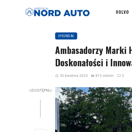
VOLVO
HYUNDAI
Ambasadorzy Marki H
Doskonałości i Innow
30 kwietnia 2024
815 odsłon
0
UDOSTĘPNIJ