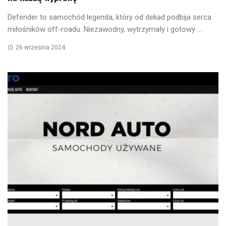
Defender to samochód legenda, który od dekad podbija serca
miłośników off-roadu. Niezawodny, wytrzymały i gotowy ...
26 września 2024