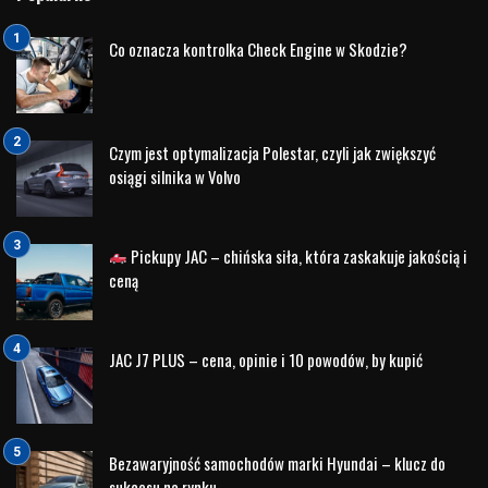
obsługę samochodów ekologicznych.
Program
Hyundai Promise
sprzedaży
samochodów
używanych
został przygotowany we współpracy z DEKRA
Automotive oraz w oparciu o opinie Klientów i Dealerów
Hyundai z siedmiu krajów europejskich. Jest to
zdecydowany krok naprzód jeśli chodzi o strategię
samochodów używanych marki Hyundai. Nowy program, do
2020 roku, zastąpi dotychczasowe programy
samochodów
używanych
marki tj. Hyundai i-Best oraz H-Promise.
Hyundai Promise oraz Sprawdzone Samochody
Używane