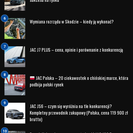
Wszystkie samochody sprzedawane w programie Hyundai
Promise to pojazdy marki Hyundai, objęte co najmniej
dwuletnią gwarancją, które mają mniej niż 5 lat i przebieg
niższy niż 120 000 km. Oznacza to, że pojazd Hyundai,
który wkrótce osiągnie pięć lat, otrzyma dodatkową
dwuletnią gwarancję.
Dealerzy
, należący do programu Hyundai Promise będą
oferować również pojazdy pod szyldem Sprawdzone