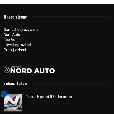
16 sierpnia 2021
2015 odsłon
1
Hyundai wprowadza nowy program
samochodów używanych
Hyundai
Promise