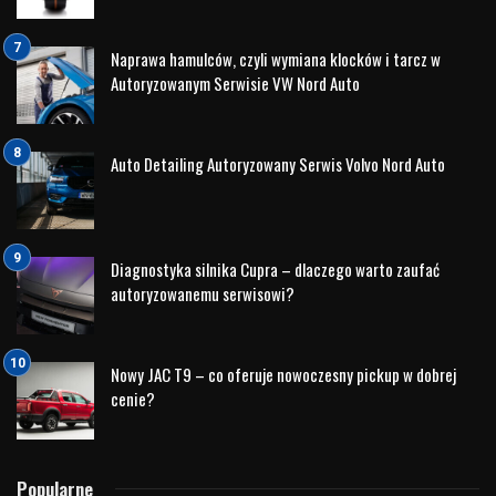
minimum 24 miesiące gwarancji
Hyundai ma zamiar dostosować program także do
oczekiwań Klientów zainteresowanych zakupem
pojazdów ekologicznych
Samochody oferowane w ramach programu
Hyundai
Promise nie będą starsze niż 5 lat oraz będą posiadały
minimum 24 miesiące gwarancji.
Hyundai, jako pierwszy producent samochodów i
uwzględnił elektromobilność w ramach strategii rozwoju
programu samochodów używanych. Proces szkoleń
Hyundai Promise
zakłada podnoszenie kompetencji
zespołów handlowych w tym obszarze oraz stworzenie
infrastruktury w punktach dealerskich, która umożliwi pełną