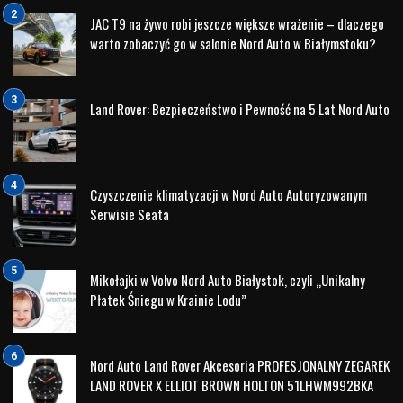
Program
Hyundai Promise
zakłada wprowadzenie
nowych standardów w punktach dealerskich w całej
Europie, by zapewnić satysfakcję Klientów na
najwyższym poziomie
Samochody oferowane w ramach programu
Hyundai
Promise
nie będą starsze niż 5 lat oraz będą posiadały