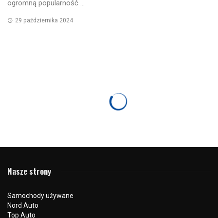
ogromną popularność ...
29 października 2024
CIEKAWOSTKI
HYUNDAI
Hyundai N Performance od podstaw – epizod
pierwszy słowniczek
23 sierpnia 2021
894 odsłon
0