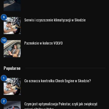
Rev- Matching
Aktywny układ wydechowy
Procedura Startu
ESC