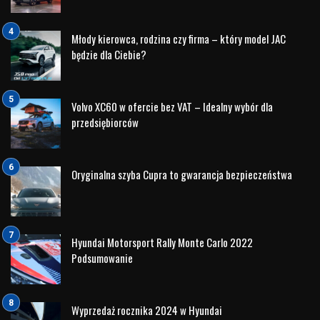
takich jak ECS, Elsd, ESC, Rev Matching, aktywny wydech i
procedura startu mogą początkowo wydawać
skomplikowane i onieśmielające.
Jednak niniejszy tekst ma na celu wyjaśnienie powszechnie
stosowanych terminów przy opisywaniu samochodów N
Performance, aby pomóc w pełni zrozumieć wyróżniające i
ekscytujące funkcje samochodów o wysokich osiągach.
Części
Spojler
Splitter
Diffuser
Systemy
ECS
Elsd