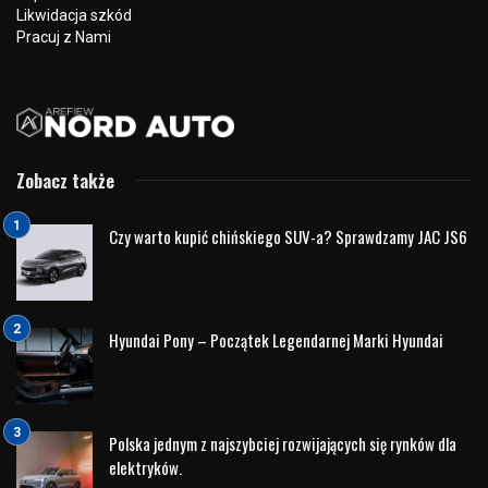
Hyundai N
od podstaw – słowniczek i terminologia
Samochody z gamy modelowej N to pojazdy, które osiągają
ponadprzeciętne osiągi w co najmniej jednej z
następujących dziedzin.
Są nimi prędkość, przyśpieszenie, hamowanie oraz
pokonywanie zakrętów, dla tego przy opisywaniu
samochodów o wysokich osiągach używa się określonej
terminologii.
Terminologia używana przy opisywaniu określonych części
takich jak spojler, splitter i dyfuroz. A także systemów