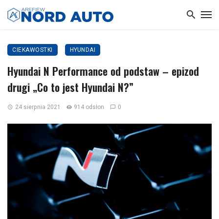
CIEKAWOSTKI
HYUNDAI
Hyundai N Performance od podstaw – epizod
drugi „Co to jest Hyundai N?”
24 sierpnia 2021
914 odsłon
0