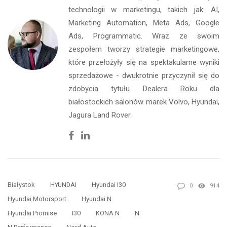
technologii w marketingu, takich jak: AI,
Marketing Automation, Meta Ads, Google
Ads, Programmatic. Wraz ze swoim
zespołem tworzy strategie marketingowe,
które przełożyły się na spektakularne wyniki
sprzedażowe - dwukrotnie przyczynił się do
zdobycia tytułu Dealera Roku dla
białostockich salonów marek Volvo, Hyundai,
Jagura Land Rover.
Facebook
Linkedin
Białystok
HYUNDAI
Hyundai I30
0
914
Hyundai Motorsport
Hyundai N
Hyundai Promise
I30
KONA N
N