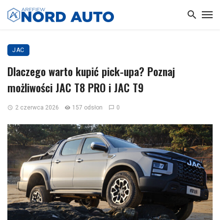
JAC
Dlaczego warto kupić pick-upa? Poznaj
możliwości JAC T8 PRO i JAC T9
2 czerwca 2026
157 odsłon
0