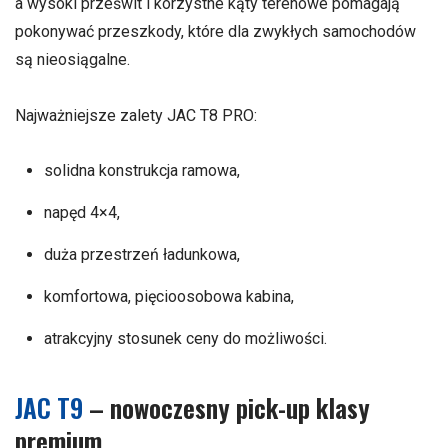
a wysoki prześwit i korzystne kąty terenowe pomagają
pokonywać przeszkody, które dla zwykłych samochodów
są nieosiągalne.
Najważniejsze zalety JAC T8 PRO:
solidna konstrukcja ramowa,
napęd 4×4,
duża przestrzeń ładunkowa,
komfortowa, pięcioosobowa kabina,
atrakcyjny stosunek ceny do możliwości.
JAC T9
– nowoczesny pick-up klasy
premium