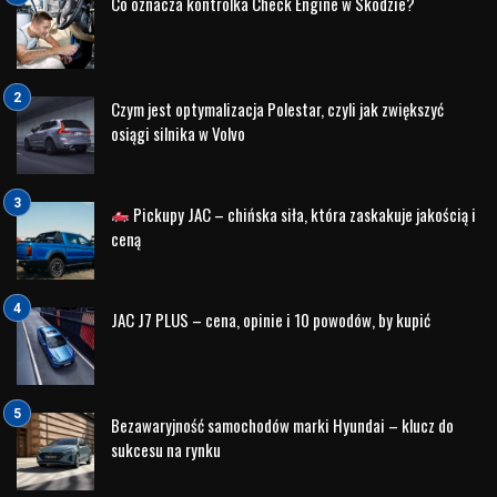
Pierwsza pomoc przedmedyczna – szkolenie – Nord Auto
Olsztyn (volvocars-partner.pl)