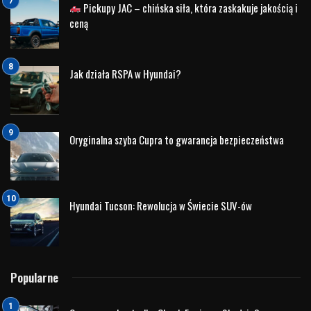
Volvo Nord Auto Olsztyn
– 01.02.2023 r. godz. 11.00 –
salon przy Al. Warszawskiej 117D – tu zapiszesz się na
wydarzenie:
Wydarzenia – Nord Auto Olsztyn (volvocars-
partner.pl)
Volvo Nord Auto Białystok
– 30.01.2023 r. godz. 10.00 –
salon przy Al. Jana Pawła II 89 w Białymstoku. – tu
zapiszesz się na wydarzenie:
Wydarzenia – Nord Auto
Białystok (volvocars-partner.pl)
Szczegóły:
Pierwsza pomoc przedmedyczna – szkolenie – Nord Auto
Białystok (volvocars-partner.pl)