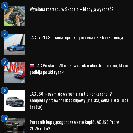
Celem szkolenia jest nabycie wiedzy i umiejętności
praktycznych z zakresu pierwszej pomocy w sytuacjach
nagłych, zagrażających życiu i zdrowiu. Podczas zajęć
stworzymy jak najbardziej realistyczne warunki, w których
mogłaby zaistnieć potrzeba udzielenia pomocy. Szkolenie
zostanie poprowadzone przez instruktorów z
międzynarodowej organizacji Emergency First Response
oraz wykwalifikowanych ratowników. Posiadają oni zarówno
wysokie umiejętności zawodowe, jak i dydaktyczne.
Umożliwia to skuteczne nauczanie pierwszej pomocy
przedmedycznej. Zapraszamy!
Salon samochodowy, dealer, sklep Volvo Nord Auto
Białystok (volvocars-partner.pl)
Salon samochodowy, dealer Volvo Nord Auto Olsztyn