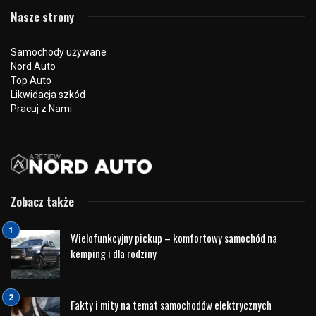
Czy wiesz, że w Polsce umiera kilka tysięcy osób tylko
dlatego, że świadkowie zdarzenia nie potrafią udzielić
pierwszej pomocy przed przybyciem profesjonalnych służb
ratowniczych? Wychodząc na przeciw potrzebom
użytkowników ruchu drogowego
Volvo Nord Auto
organizuje
Szkolenie z Pierwszej Pomocy, które realizuje w salonie
wraz z zespołem doświadczonych ratowników