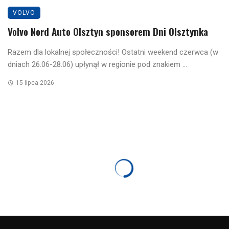
VOLVO
Volvo Nord Auto Olsztyn sponsorem Dni Olsztynka
Razem dla lokalnej społeczności! Ostatni weekend czerwca (w
dniach 26.06-28.06) upłynął w regionie pod znakiem ...
15 lipca 2026
VOLVO
Pierwsza pomoc przedmedyczna w Volvo Nord
Auto – szkolenie
23 stycznia 2023
930 odsłon
0