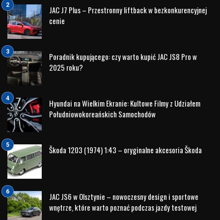
Model od samego początku swego istnienia zdobył rzeszę
fanów i użytkowników, którzy chętnie tworzą społeczność
potocznie zwaną N-Thusiast.
To dzięki tej grupie, a właściwie dla tej grupy ludzi
Hyundai
wprowadzał edycje limitowane modelu. Jednak na edycjach
limitowanych nie spoczęto, na salonach motoryzacyjnych
swoje premiery miały także model
i30N
, których celem było
pokazanie możliwości personalizacji własnej
N-ki
.
Hyundai i30N Thierry Neuville Limited Edition