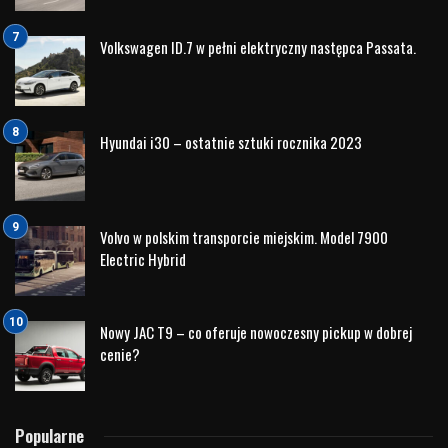
Edycja limitowana do zaledwie 35 sztuk sygnowana
nazwiskiem wielokrotnego viceMistrza WRC wśród
kierowców od początku czyli 2014 roku związanego z
fabrycznym rajdowym zespołem Hyundai.
Edycja sygnowana imieniem belga Thierriego Neuville
opierała się na 35 wyprodukowanych egzemplarzach
opartego na wersji Hatchback i oferowany był głównie na
rynku belgijskim.