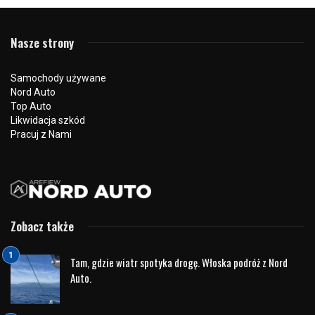
27 sierpnia 2021
2224 odsłon
0
Hyundai i30N Performance
od momentu swojego
debiutu w 2017 roku doczekał się nie tylko liftingu, ale
także wersji specjalnych.
Hyundai i30N
jako pierwszy przetarł szlaki do rozbudowy
portfolio modelowego samochodów o sportowym DNA.