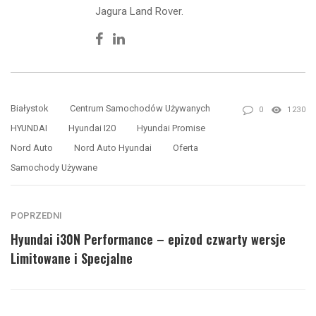
Jagura Land Rover.
Facebook
Linkedin
Białystok
Centrum Samochodów Używanych
0
1230
HYUNDAI
Hyundai I20
Hyundai Promise
Nord Auto
Nord Auto Hyundai
Oferta
Samochody Używane
POPRZEDNI
Hyundai i30N Performance – epizod czwarty wersje
Limitowane i Specjalne