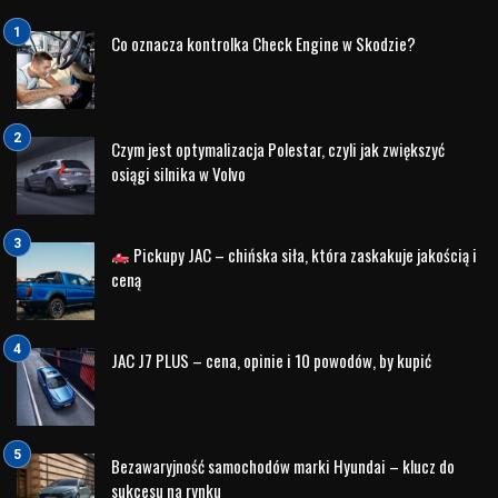
Samochód spośród „zwykłej”
N-ki
wyróżniał się
posiadaniem na karoserii pasów z inicjałami „TN”. W
zależności od lakieru nadwozia samochodu paski miały
kolor pomarańczowy, czarny oraz biały. Dodatkowym
elementem wyróżniającym jest tabliczka na desce
rozdzielczej z numerem pojazdu.
Każdy klient odbierał kluczyki do swojego
i30N
TN w
specjalnie przygotowanym pudełku okolicznościowym.
Każdy nabywca otrzymywał także zaproszenie na tor
wyścigowy.
Właściciele modelu korzystając z zaproszenia na tor
uczestniczyli w specjalnie przygotowanym szkoleniu.
Gdzie pod bacznym okiem instruktorów odkrywali pełnię
możliwości swojego
Hyundai i30N
Thierry Neuville Edition