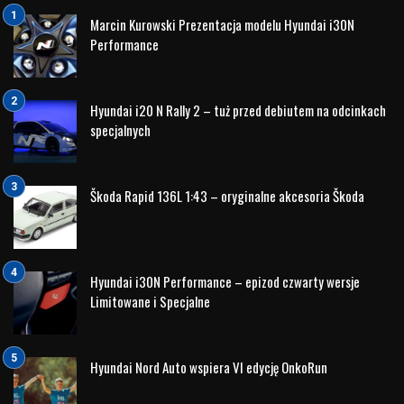
niezawodności i innowacyjnych rozwiązaniach. Jednym z
najważniejszych czynników, które sprawiają, że samochody
tej marki cieszą się tak dużym uznaniem na globalnym
rynku, jest ich bezawaryjność. W ciągu ostatnich lat Hyundai
zrobił ogromne postępy, udowadniając, że może
konkurować z najbardziej uznanymi markami
motoryzacyjnymi na świecie, takimi jak Toyota, Honda czy
Volkswagen, również pod względem niezawodności.
Ewolucja marki Hyundai
Początkowo samochody Hyundai nie były postrzegane jako
symbole niezawodności. W latach 90. firma borykała się z
problemami jakościowymi, co skutkowało nie najlepszą
opinią o marce. W odpowiedzi na to, Hyundai zainwestował
ogromne środki w poprawę jakości produkcji, rozwój