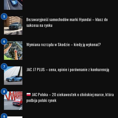
najlepszych ofert na rynku. W Stanach Zjednoczonych
natomiast kierowcy mogą liczyć na 10-letnią gwarancję na
układ napędowy (tzw. „powertrain warranty”). Tego typu
zabezpieczenie świadczy o pewności marki co do jakości i
trwałości swoich pojazdów. Długa gwarancja przyciąga
również klientów, którzy chcą mieć pewność, że ich
samochód będzie długo działał bez większych problemów.
Zaawansowana technologia i innowacje
Hyundai stale inwestuje w nowoczesne technologie, które
zwiększają trwałość i bezawaryjność pojazdów.
Nowoczesne silniki benzynowe i wysokoprężne Hyundaia,
takie jak jednostki Smartstream, wyróżniają się
zaawansowaną technologią i ekologicznymi rozwiązaniami,
które mają na celu minimalizację zużycia paliwa oraz emisji