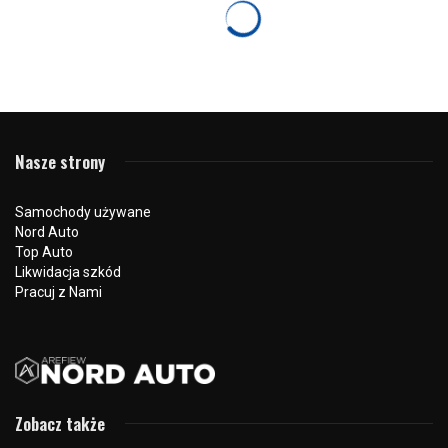
HYUNDAI
Bezawaryjność samochodów marki Hyundai –
klucz do sukcesu na rynku
4 października 2024
7910 odsłon
0
Hyundai, południowokoreański producent samochodów, od
kilku dekad buduje swoją reputację na solidności,