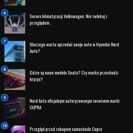
technologii oraz badania i rozwój. Dziś można powiedzieć,
że wysiłek ten się opłacił – samochody marki Hyundai
plasują się w czołówce rankingów niezawodności, a marka
zyskała zaufanie milionów kierowców na całym świecie.
Czołowe pozycje w rankingach niezawodności
W wielu prestiżowych rankingach niezawodności, takich jak
J.D. Power, Consumer Reports czy TÜV Report, Hyundai
regularnie zajmuje czołowe pozycje. Modele takie jak
Hyundai i30, Tucson czy Santa Fe cieszą się opinią
solidnych, trwałych i mało awaryjnych pojazdów. To, co
wyróżnia Hyundaia, to fakt, że oferuje on doskonały
stosunek jakości do ceny. Kierowcy doceniają nie tylko
atrakcyjną cenę zakupu, ale również niskie koszty
eksploatacji, w tym napraw.