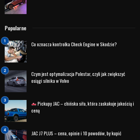
W badaniach J.D. Power, które oceniają problemy
techniczne występujące w pierwszych kilku latach
eksploatacji pojazdu, Hyundai często uzyskuje wyniki
porównywalne do marek premium, co świadczy o wysokim
standardzie produkcji. W 2023 roku Hyundai zajął jedną z
czołowych pozycji w rankingu „Initial Quality Study” w
kategorii masowych producentów, wyprzedzając wielu
konkurentów.
Długa gwarancja jako dowód pewności
Jednym z najważniejszych elementów, które świadczą o
zaufaniu Hyundaia do własnych produktów, jest oferowana
przez markę gwarancja. W Europie Hyundai oferuje aż 5-
letnią gwarancję bez limitu kilometrów, co jest jedną z