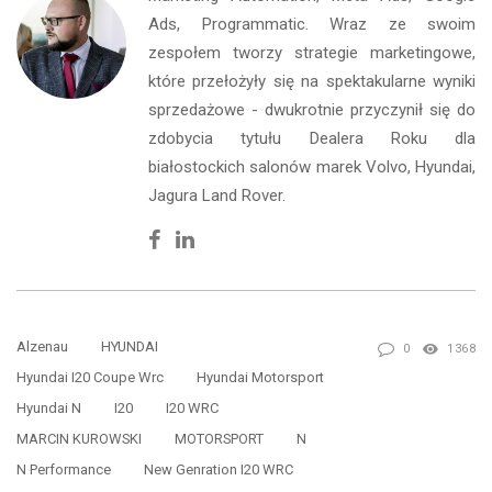
Ads, Programmatic. Wraz ze swoim
zespołem tworzy strategie marketingowe,
które przełożyły się na spektakularne wyniki
sprzedażowe - dwukrotnie przyczynił się do
zdobycia tytułu Dealera Roku dla
białostockich salonów marek Volvo, Hyundai,
Jagura Land Rover.
Facebook
Linkedin
Alzenau
HYUNDAI
0
1368
Hyundai I20 Coupe Wrc
Hyundai Motorsport
Hyundai N
I20
I20 WRC
MARCIN KUROWSKI
MOTORSPORT
N
N Performance
New Genration I20 WRC