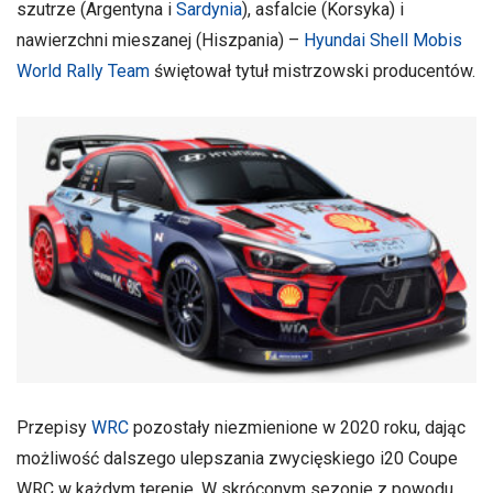
szutrze (Argentyna i
Sardynia
), asfalcie (Korsyka) i
nawierzchni mieszanej (Hiszpania) –
Hyundai Shell Mobis
World Rally Team
świętował tytuł mistrzowski producentów.
Przepisy
WRC
pozostały niezmienione w 2020 roku, dając
możliwość dalszego ulepszania zwycięskiego i20 Coupe
WRC w każdym terenie. W skróconym sezonie z powodu