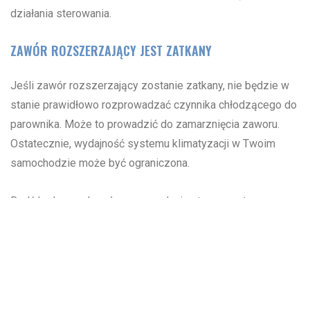
działania sterowania.
ZAWÓR ROZSZERZAJĄCY JEST ZATKANY
Jeśli zawór rozszerzający zostanie zatkany, nie będzie w
stanie prawidłowo rozprowadzać czynnika chłodzącego do
parownika. Może to prowadzić do zamarznięcia zaworu.
Ostatecznie, wydajność systemu klimatyzacji w Twoim
samochodzie może być ograniczona.
Bądź krok przed upałem, sprawdzając teraz system
klimatyzacji w swoim Volvo. Możesz wypełnić nasz
formularz z darmowym wyceną, aby rozpocząć ten proces.
Gdy nadejdzie lato, będziesz cieszyć się chłodem i
spokojem podczas jazdy swoim pojazdem.