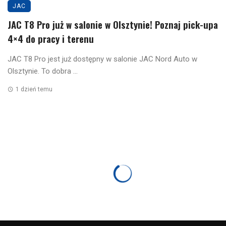
JAC
JAC T8 Pro już w salonie w Olsztynie! Poznaj pick-upa
4×4 do pracy i terenu
JAC T8 Pro jest już dostępny w salonie JAC Nord Auto w
Olsztynie. To dobra ...
1 dzień temu
JAC
Gdzie kupić JAC JS6 w Białymstoku?
Wszystko, co warto wiedzieć przed wizytą w
salonie