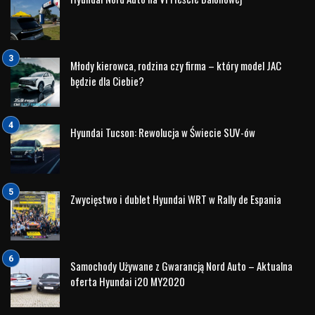
atrakcyjną ceną, bogatym wyposażeniem oraz
nowoczesnym designem.
Jeżeli zastanawiasz się, gdzie kupić JAC JS6 w
Białymstoku i na co zwrócić uwagę przed wizytą w salonie,
ten poradnik pomoże Ci przygotować się do zakupu.
Dlaczego JAC JS6 wzbudza tak duże
zainteresowanie?
Segment SUV-ów rozwija się niezwykle dynamicznie, a
klienci oczekują dziś czegoś więcej niż tylko
przestronnego wnętrza. Liczy się wyposażenie,
bezpieczeństwo, nowoczesne technologie oraz rozsądna
cena.