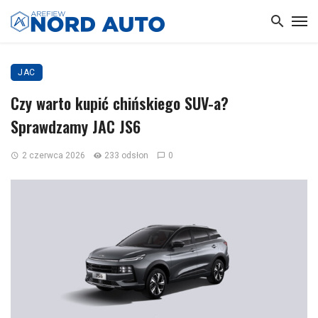
JAC
Czy warto kupić chińskiego SUV-a?
Sprawdzamy JAC JS6
2 czerwca 2026
233 odsłon
0