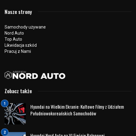
2 czerwca 2026
191 odsłon
0
Zakup nowego samochodu to decyzja, którą warto dobrze
przemyśleć. Coraz więcej kierowców z Białegostoku i
województwa podlaskiego zwraca uwagę na markę JAC
Motors, a szczególne zainteresowanie wzbudza model
JAC JS6. Ten nowoczesny SUV przyciąga klientów