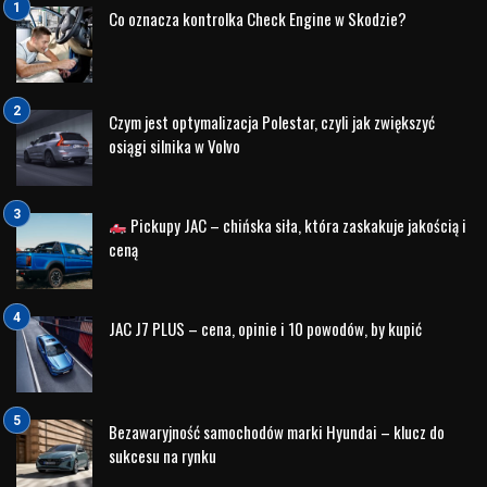
Dlaczego warto kupić samochód w
lokalnym salonie?
Wielu klientów rozpoczyna poszukiwania samochodu w
internecie, jednak ostateczna decyzja niemal zawsze
zapada podczas osobistego kontaktu z autem.
Odwiedzając salon JAC w Białymstoku możesz:
zobaczyć samochód na żywo,
sprawdzić jakość materiałów wykończeniowych,
ocenić przestronność wnętrza,
porównać dostępne wersje wyposażenia,