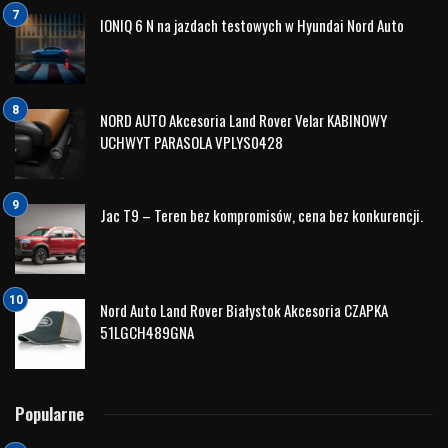
JAC JS6
odpowiada na wszystkie te potrzeby. Samochód
oferuje:
nowoczesny silnik benzynowy z turbodoładowaniem,
automatyczną skrzynię biegów,
bogate wyposażenie dostępne już w standardzie,
przestronne wnętrze dla całej rodziny,
atrakcyjny design wyróżniający się na tle konkurencji,
bardzo korzystny stosunek ceny do wyposażenia.
Przy cenie rozpoczynającej się od 115 900 zł model ten
staje się jedną z najciekawszych propozycji wśród nowych
SUV-ów dostępnych na rynku.