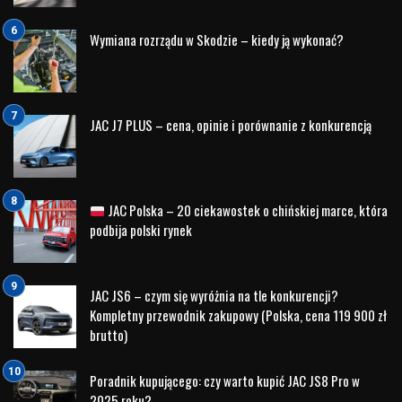
poznać aktualne formy finansowania,
skonsultować się z doradcą sprzedaży.
Dzięki temu znacznie łatwiej podjąć świadomą decyzję
zakupową.
Jazda testowa – najważniejszy etap
przed zakupem
Zdjęcia i specyfikacja techniczna nie pokażą tego, jak
samochód zachowuje się podczas codziennej jazdy.
Dlatego przed podjęciem decyzji warto umówić się na jazdę
testową
JAC JS6
w Białymstoku.