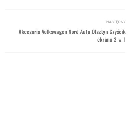
NASTĘPNY
Akcesoria Volkswagen Nord Auto Olsztyn Czyścik
ekranu 2-w-1
Zostaw komentarz
Twój adres email nie zostanie opublikowany.
Wymagane pola
są oznaczone
*