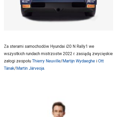
Za sterami samochodów Hyundai i20 N Rally1 we
wszystkich rundach mistrzostw 2022 r. zasiądą zwycięskie
załogi zespołu
Thierry Neuville
/
Martijn Wydaeghe
i
Ott
Tänak
/
Martin Järveoja.