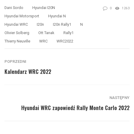
Dani Sordo
Hyundai I20N
0
1263
Hyundai Motorsport
Hyundai N
Hyundai WRC
I20n
I20n Rally1
N
Olivier Solberg
Ott Tanak
Rally1
Thierry Neuville
WRC
WRC2022
POPRZEDNI
Kalendarz WRC 2022
NASTĘPNY
Hyundai WRC zapowiedź Rally Monte Carlo 2022