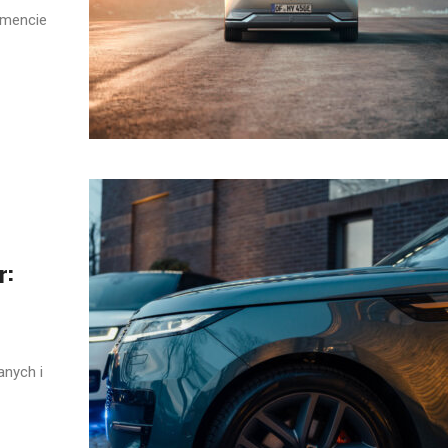
gmencie
r:
anych i