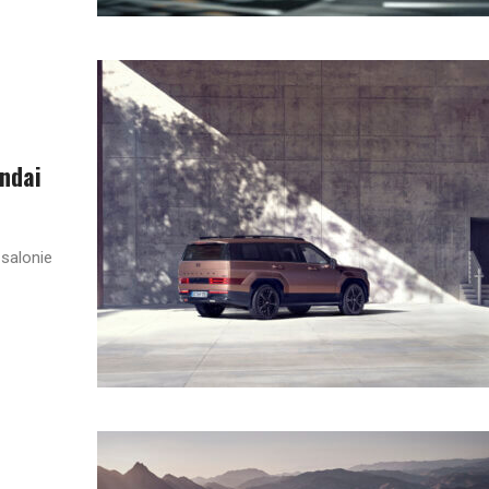
ndai
salonie