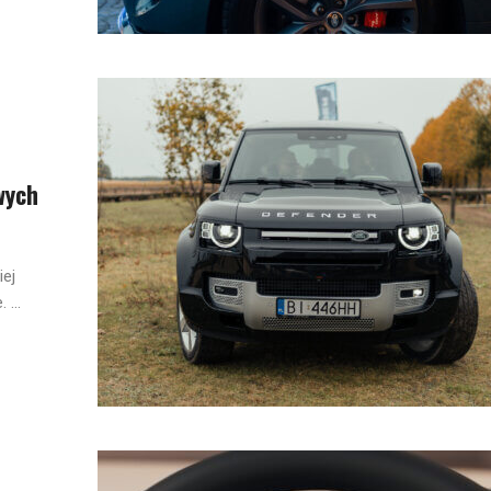
wych
iej
...