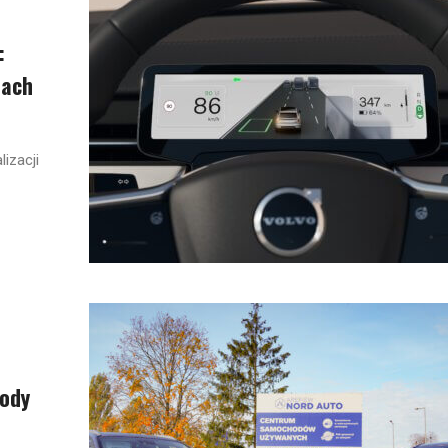
:
dach
lizacji
ody