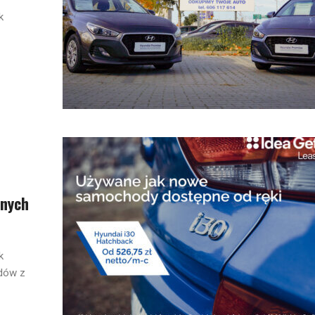
k
nych
k
dów z