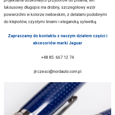
projektanta doskonałych przyborów do pisania, ten
luksusowy długopis ma drobny, szczegółowy wzór
powierzchni w kolorze niebieskim, z detalami podobnymi
do klejnotów, czystymi liniami i elegancką sylwetką.
Zapraszamy do kontaktu z naszym działem części i
akcesoriów marki Jaguar
+48 85 667 12 74
jlr.czesci@nordauto.com.pl